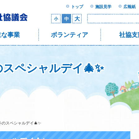
トップ
施設見学
広報紙
大
中
小
主な事業
ボランティア
社協支
のスペシャルデイ🎄✨
冬のスペシャルデイ🎄✨