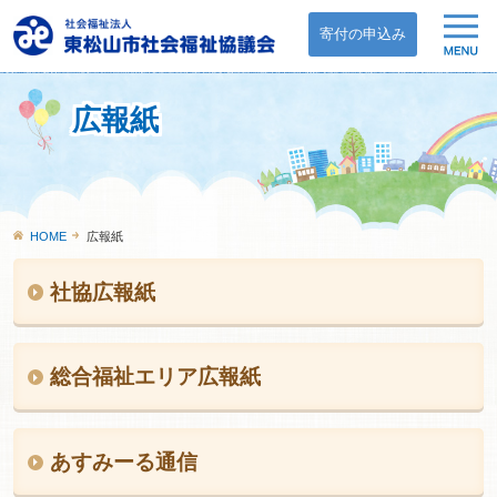
寄付の申込み
広報紙
HOME
広報紙
社協広報紙
総合福祉エリア広報紙
あすみーる通信