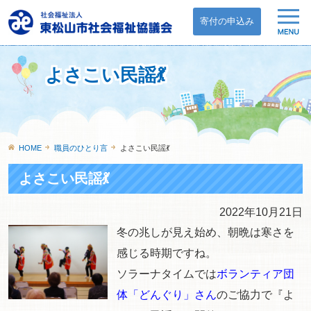
寄付の申込み
よさこい民謡💃
HOME
職員のひとり言
よさこい民謡💃
よさこい民謡💃
2022年10月21日
冬の兆しが見え始め、朝晩は寒さを
感じる時期ですね。
ソラーナタイムでは
ボランティア団
体「どんぐり」さん
のご協力で『よ