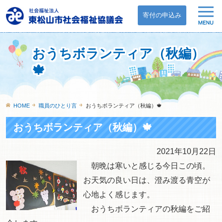
寄付の申込み
おうちボランティア（秋編）
🍁
HOME
職員のひとり言
おうちボランティア（秋編）🍁
おうちボランティア（秋編）🍁
2021年10月22日
朝晩は寒いと感じる今日この頃。
お天気の良い日は、澄み渡る青空が
心地よく感じます。
おうちボランティアの秋編をご紹