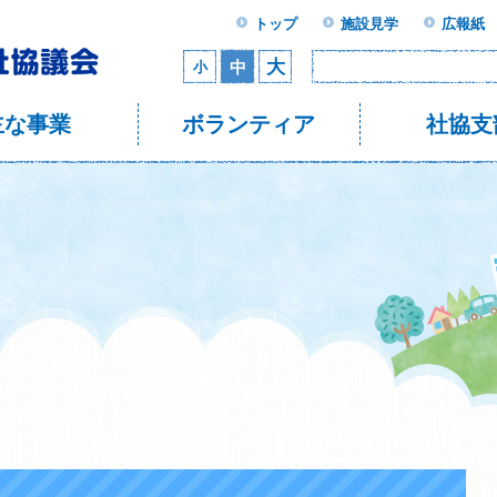
トップ
施設見学
広報紙
大
中
小
主な事業
ボランティア
社協支