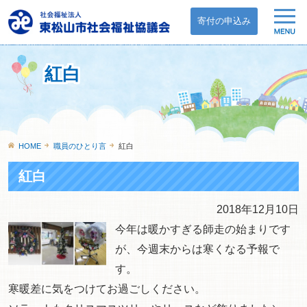
寄付の申込み
紅白
HOME
職員のひとり言
紅白
紅白
2018年12月10日
今年は暖かすぎる師走の始まりです
が、今週末からは寒くなる予報で
す。
寒暖差に気をつけてお過ごしください。