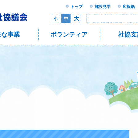
トップ
施設見学
広報紙
大
中
小
主な事業
ボランティア
社協支