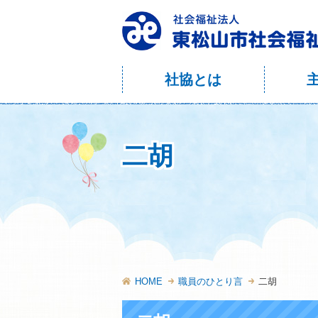
社協とは
二胡
HOME
職員のひとり言
二胡