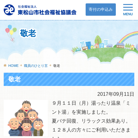
寄付の申込み
敬老
HOME
職員のひとり言
敬老
敬老
2017年09月11日
９月１１日（月）湯ったり温泉「ミ
ント湯」を実施しました。
夏バテ回復、リラックス効果あり。
１２８人の方々にご利用いただきま