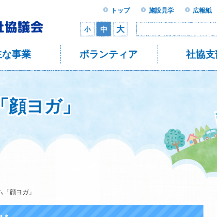
トップ
施設見学
広報紙
大
中
小
主な事業
ボランティア
社協支
「顔ヨガ」
ム「顔ヨガ」