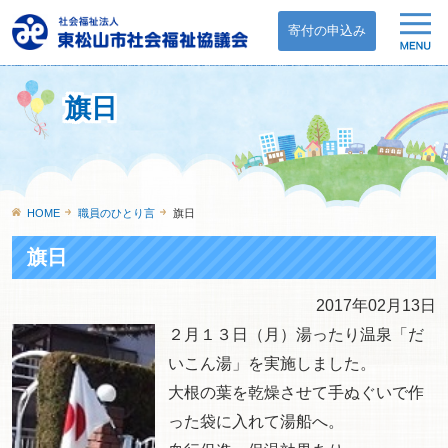
寄付の申込み
旗日
HOME
職員のひとり言
旗日
旗日
2017年02月13日
２月１３日（月）湯ったり温泉「だ
いこん湯」を実施しました。
大根の葉を乾燥させて手ぬぐいで作
った袋に入れて湯船へ。