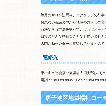
毎月のサロン訪問やシニアクラブの行事
何気ない会話の中から地域の方々との交
解決できる方法を探っていければと考え
日常のどんな些細なことでも構いません
大岡活動センターに常駐していますので
連絡先
東松山市社会福祉協議会大岡支部(大岡市
電話：0493-59-9905／FAX：0493-59-993
唐子地区地域福祉コー