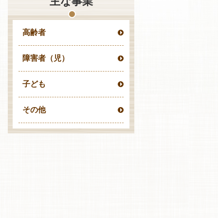
主な事業
高齢者
障害者（児）
子ども
その他