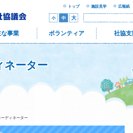
トップ
施設見学
広報紙
大
中
小
主な事業
ボランティア
社協支
ィネーター
コーディネーター