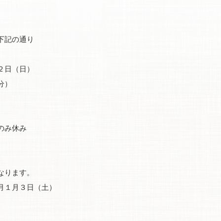
下記の通り
２日（日）
分）
のみ休み
なります。
月１月３日（土）