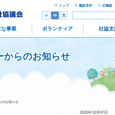
トップ
施設見学
広報紙
大
中
小
主な事業
ボランティア
社協支
ーからのお知らせ
らのお知らせ
2025年10月07日