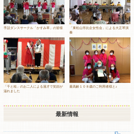
手話ダンスサークル「かすみ草」の皆様
「東松山市比企女性会」による大正琴演
奏
「千と桂」のお二人による漫才で笑顔が
最高齢１０８歳のご利用者様と♪
溢れました
最新情報