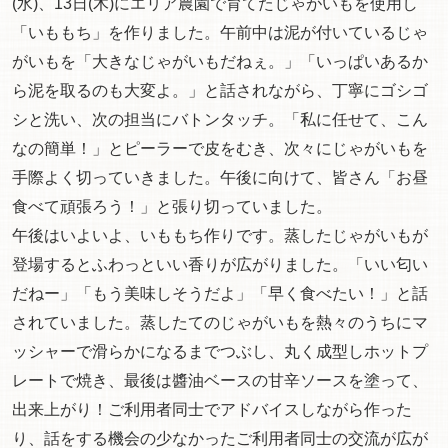
(水)、13日(木)にエリア農園で育てたじゃがいもを使用し
「いももち」を作りました。午前中は泥が付いているじゃ
がいもを「大きなじゃがいもだねぇ。」「いっぱいあるか
ら泥を取るのも大変よ。」と話されながら、丁寧にゴシゴ
シと洗い、次の担当にバトンタッチ。「私に任せて、こん
なの簡単！」とピーラーで皮をむき、次々にじゃがいもを
手際よく切っていきました。午後に向けて、皆さん「お昼
食べて頑張ろう！」と張り切っていました。
午後はいよいよ、いももち作りです。蒸したじゃがいもが
登場するとふわっといい香りが広がりました。「いい匂い
だねー」「もう美味しそうだよ」「早く食べたい！」と話
されていました。蒸したてのじゃがいもを熱々のうちにマ
ッシャーで滑らかになるまでつぶし、丸く成型しホットプ
レートで焼き、最後は醬油ベースの甘辛ソースを塗って、
出来上がり！ご利用者同士でアドバイスしながら作った
り、話をする機会の少なかったご利用者同士の交流が広が