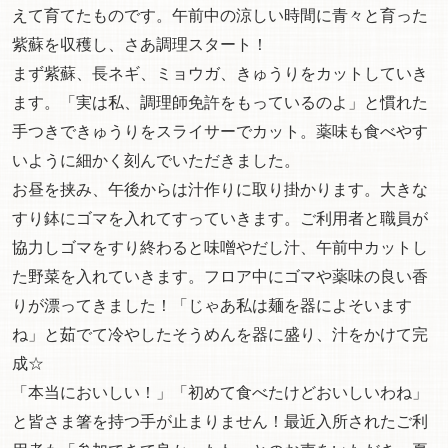
えて育てたものです。午前中の涼しい時間に青々と育った
紫蘇を収穫し、さあ調理スタート！
まず紫蘇、長ネギ、ミョウガ、きゅうりをカットしていき
ます。「実は私、調理師免許をもっているのよ」と慣れた
手つきできゅうりをスライサーでカット。薬味も食べやす
いように細かく刻んでいただきました。
お昼を挟み、午後からは汁作りに取り掛かります。大きな
すり鉢にゴマを入れてすっていきます。ご利用者と職員が
協力しゴマをすり終わると味噌やだし汁、午前中カットし
た野菜を入れていきます。フロア中にゴマや薬味の良い香
りが漂ってきました！「じゃあ私は麺を器によそいます
ね」と茹でて冷やしたそうめんを器に盛り、汁をかけて完
成☆
「本当においしい！」「初めて食べたけどおいしいわね」
と皆さま箸を持つ手が止まりません！最近入所されたご利