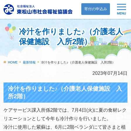
寄付の申込み
冷汁を作りました♪（介護老人
保健施設 入所2階）
HOME
最新情報
冷汁を作りました♪（介護老人保健施設 入所2階）
2023年07月14日
冷汁を作りました♪（介護老人保健施設 入
所2階）
ケアサービス課入所係2階では、7月4日(火)に夏の食材レク
リエーションとして今年も冷汁作りを行いました。
冷汁に使用した紫蘇は、6月に2階ベランダにて皆さまと植