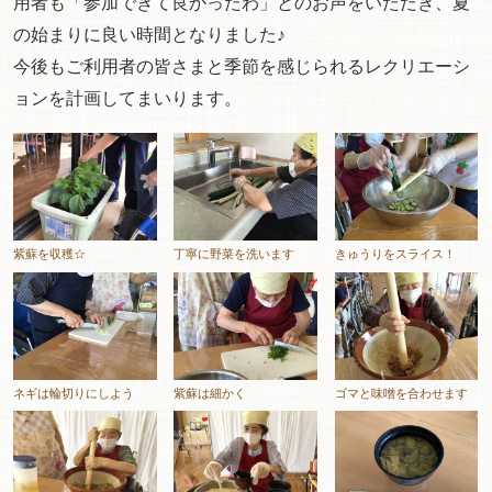
用者も「参加できて良かったわ」とのお声をいただき、夏
の始まりに良い時間となりました♪
今後もご利用者の皆さまと季節を感じられるレクリエーシ
ョンを計画してまいります。
紫蘇を収穫☆
丁寧に野菜を洗います
きゅうりをスライス！
ネギは輪切りにしよう
紫蘇は細かく
ゴマと味噌を合わせます