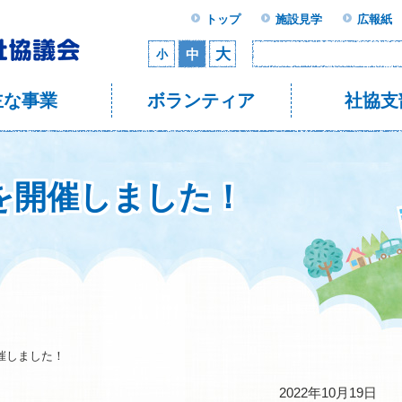
トップ
施設見学
広報紙
大
中
小
主な事業
ボランティア
社協支
を開催しました！
催しました！
2022年10月19日