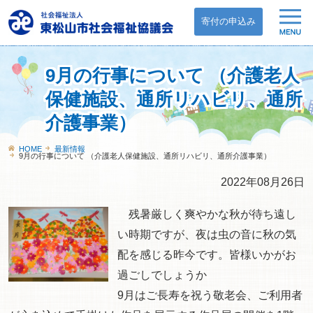
寄付の申込み
9月の行事について （介護老人
保健施設、通所リハビリ、通所
介護事業）
HOME
最新情報
9月の行事について （介護老人保健施設、通所リハビリ、通所介護事業）
2022年08月26日
残暑厳しく爽やかな秋が待ち遠し
い時期ですが、夜は虫の音に秋の気
配を感じる昨今です。皆様いかがお
過ごしでしょうか
9月はご長寿を祝う敬老会、ご利用者