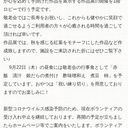
が心を込めて手掛けた作品を展示する作品展の開催を1階
ロビーで行う予定です。
敬老会ではご長寿をお祝いし、これからも健やかに笑顔で
過ごせるようご利用者の方々が心癒される時間を過ごして
頂ければ幸いです。
作品展では、秋を感じる紅葉をモチーフにした作品など作
成致しますので、施設をご来訪された折にはぜひご覧下さ
い♪
9月22日（木）の昼食には敬老会の行事食として「赤
飯 清汁 銀だらの煮付け 酢味噌和え 煮豆 柿」を予
定しています。おやつは「祝い練り切り」を用意しており
ますのでお楽しみに！
新型コロナウイルス感染予防のため、現在ボランティアの
受け入れ中止を継続しております。再開の予定が立ちまし
たらホームページ等でご案内をいたします。ボランティア