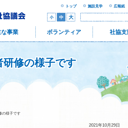
トップ
施設見学
広報紙
大
中
小
主な事業
ボランティア
社協支
者研修の様子です
修の様子です
2021年10月29日