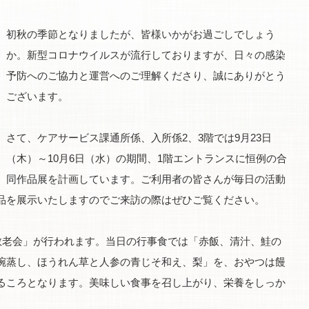
初秋の季節となりましたが、皆様いかがお過ごしでしょう
か。新型コロナウイルスが流行しておりますが、日々の感染
予防へのご協力と運営へのご理解くださり、誠にありがとう
ございます。
さて、ケアサービス課通所係、入所係2、3階では9月23日
（木）～10月6日（水）の期間、1階エントランスに恒例の合
同作品展を計画しています。ご利用者の皆さんが毎日の活動
品を展示いたしますのでご来訪の際はぜひご覧ください。
「敬老会」が行われます。当日の行事食では「赤飯、清汁、鮭の
碗蒸し、ほうれん草と人参の青じそ和え、梨」を、おやつは饅
るころとなります。美味しい食事を召し上がり、栄養をしっか