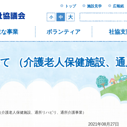
トップ
施設見学
広報紙
大
中
小
主な事業
ボランティア
社協支
いて （介護老人保健施設、
 （介護老人保健施設、通所リハビリ、通所介護事業）
2021年08月27日