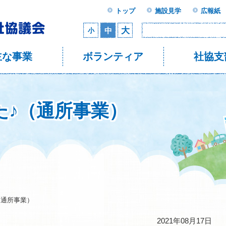
トップ
施設見学
広報紙
大
中
小
主な事業
ボランティア
社協支
た♪（通所事業）
（通所事業）
2021年08月17日