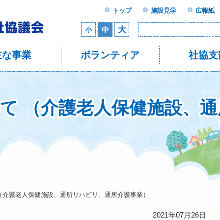
トップ
施設見学
広報紙
大
中
小
主な事業
ボランティア
社協支
いて （介護老人保健施設、
 （介護老人保健施設、通所リハビリ、通所介護事業）
2021年07月26日