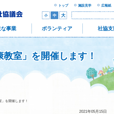
トップ
施設見学
広報紙
大
中
小
主な事業
ボランティア
社協支
康教室」を開催します！
室」を開催します！
2021年05月15日