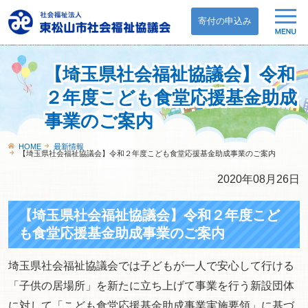
寄付の申込み
【埼玉県社会福祉協議会】令和
２年度こども食堂応援基金助成
事業のご案内
HOME
最新情報
【埼玉県社会福祉協議会】令和２年度こども食堂応援基金助成事業のご案内
2020年08月26日
【埼玉県社会福祉協議会】令和２年度こど
も食堂応援基金助成事業のご案内
埼玉県社会福祉協議会では子どもが一人で安心して行ける
「子供の居場所」を新たに立ち上げて事業を行う新設団体
に対して「こども食堂応援基金助成事業実施要領」に基づ