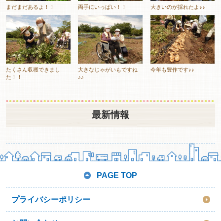
まだまだあるよ！！
両手にいっぱい！！
大きいのが採れたよ♪♪
たくさん収穫できまし
大きなじゃがいもですね
今年も豊作です♪♪
た！！
♪♪
最新情報
PAGE TOP
プライバシーポリシー