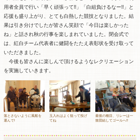
用者全員で行い「早く頑張って!!」「白組負けるなー!!」と
応援も盛り上がり、とても白熱した競技となりました。結
果は引き分けでしたが皆さん笑顔で「今日は楽しかった
ね」と話され秋の行事を楽しまれていました。閉会式で
は、紅白チーム代表者に健闘をたたえ表彰状を受け取って
いただきました。
今後も皆さんに楽しんで頂けるようなレクリエーション
を実施していきます。
落とさないように風船を
玉入れはよく狙って投げ
最後の種目、リレーは一
運んで!
てね
致団結してゴールへ!!