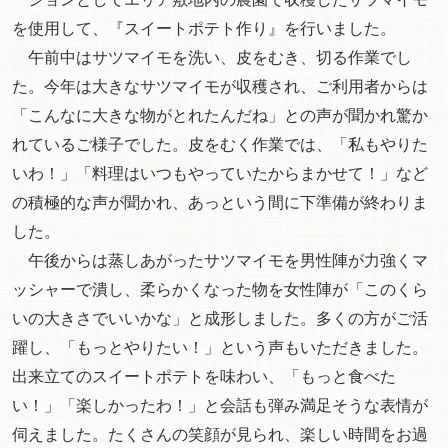
を使用して、『スイートポテト作り』を行いました。
午前中はサツマイモを洗い、皮をむき、切る作業でし
た。今年は大きなサツマイモが収穫され、ご利用者からは
「こんなに大きな物がとれたんだね」との声が聞かれ驚か
れているご様子でした。皮をむく作業では、「私もやりた
いわ！」「料理はいつもやっていたからまかせて！」など
の積極的な声が聞かれ、あっという間に下準備が終わりま
した。
午後からは蒸しあがったサツマイモを男性陣が力強くマ
ッシャーで潰し、柔らかくなった物を女性陣が「このくら
いの大きさでいいかな」と成形しました。多くの方がご活
躍し、「もっとやりたい！」という声もいただきました。
出来立てのスイートポテトを味わい、「もっと食べた
い！」「楽しかったわ！」と会話も弾み満足そうな表情が
伺えました。たくさんの笑顔が見られ、楽しい時間をお過