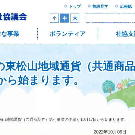
トップ
施設見学
広報紙
大
中
小
主な事業
ボランティア
社協支
の東松山地域通貨（共通商
日から始まります。
松山地域通貨（共通商品券）給付事業の申請が10月17日から始まります。
2022年10月06日