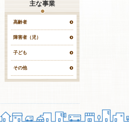
主な事業
高齢者
障害者（児）
子ども
その他