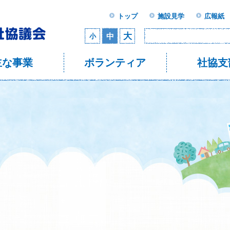
トップ
施設見学
広報紙
大
中
小
主な事業
ボランティア
社協支