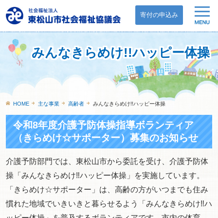
寄付の申込み
みんなきらめけ!!ハッピー体操
HOME
主な事業
高齢者
みんなきらめけ!!ハッピー体操
令和8年度介護予防体操指導ボランティア
（きらめけ☆サポーター）募集のお知らせ
介護予防部門では、東松山市から委託を受け、介護予防体
操「みんなきらめけ‼ハッピー体操」を実施しています。
「きらめけ☆サポーター」は、高齢の方がいつまでも住み
慣れた地域でいきいきと暮らせるよう「みんなきらめけ‼ハ
ッピー体操」を普及するボランティアです。市内の体育